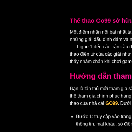
Thể thao Go99 sở hữu
Một điểm nhấn nổi bật nhất tạ
những giải đấu đình đám và nổ
…..Ligue 1 đến các trận cầu
thao điện tử của các giải nh
thấy nhàm chán khi chơi game 
Hướng dẫn tham g
Bạn là tân thủ mới tham gia s
thể tham gia chinh phục hàn
thao của nhà cái
GO99
. Dưới
Bước 1: truy cập vào trang
thông tin, mật khẩu, số đi