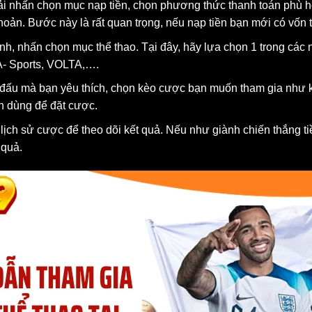
ải nhấn chọn mục nạp tiền, chọn phương thức thanh toán phù 
hoản. Bước này là rất quan trọng, nếu nạp tiền bạn mới có vốn t
nh, nhấn chọn mục thể thao. Tại đây, hãy lựa chọn 1 trong các 
 A- Sports, VOLTA,….
đấu mà bạn yêu thích, chọn kèo cược bạn muốn tham gia như kèo
 dùng để đặt cược.
lịch sử cược để theo dõi kết quả. Nếu như giành chiến thắng t
 quả.