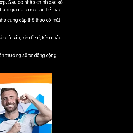
hợp. Sau đó nhập chính xác số
ham gia đặt cược tại thể thao.
nhà cung cấp thể thao có mặt
 tài xỉu, kèo tỉ số, kèo châu
iền thưởng sẽ tự động cộng