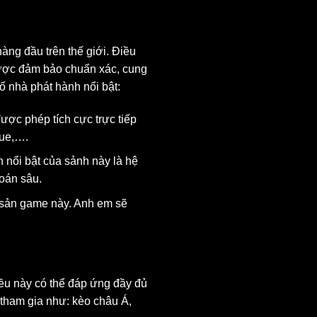
àng đầu trên thế giới. Điều
 cược đảm bảo chuẩn xác, cung
ố nhà phát hành nổi bật:
được phép tích cực trực tiếp
gue,….
ấn nổi bật của sảnh này là hệ
đoán sâu.
a sản game này. Anh em sẽ
iều này có thể đáp ứng đầy đủ
 tham gia như: kèo châu Á,