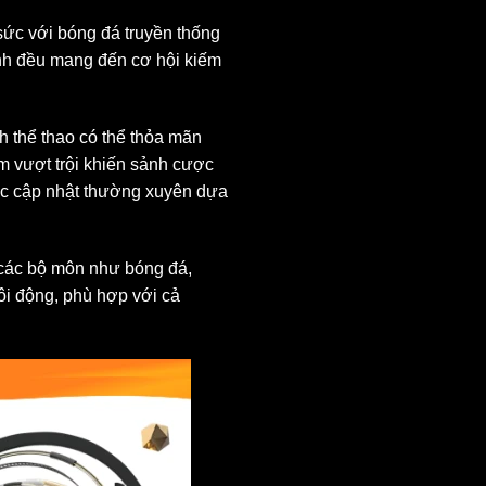
ức với bóng đá truyền thống
hình đều mang đến cơ hội kiếm
ch thể thao có thể thỏa mãn
m vượt trội khiến sảnh cược
ược cập nhật thường xuyên dựa
a các bộ môn như bóng đá,
ôi động, phù hợp với cả