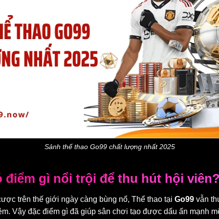
Sảnh thể thao Go99 chất lượng nhất 2025
điểm gì nổi trội để thu hút hội viên
cược trên thế giới ngày càng bùng nổ, Thể thao tại
Go99
vẫn th
iệm. Vậy đặc điểm gì đã giúp sân chơi tạo được dấu ấn mạnh 