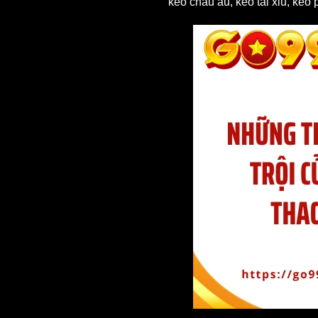
kèo châu âu, kèo tài xỉu, kèo 