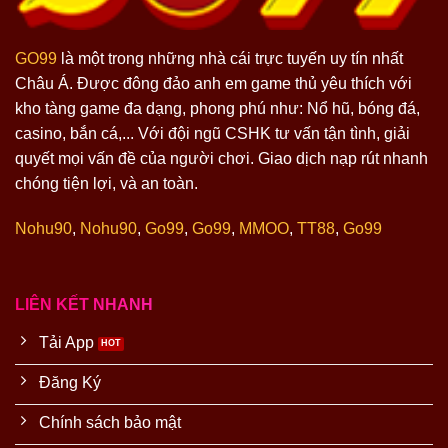
GO99
là một trong những nhà cái trực tuyến uy tín nhất
Châu Á. Được đông đảo anh em game thủ yêu thích với
kho tàng game đa dạng, phong phú như: Nổ hũ, bóng đá,
casino, bắn cá,... Với đội ngũ CSHK tư vấn tận tình, giải
quyết mọi vấn đề của người chơi. Giao dịch nạp rút nhanh
chóng tiện lợi, và an toàn.
Nohu90
,
Nohu90
,
Go99
,
Go99
,
MMOO
,
TT88
,
Go99
LIÊN KẾT NHANH
Tải App
Đăng Ký
Chính sách bảo mật