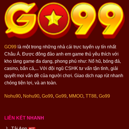
GO99
là một trong những nhà cái trực tuyến uy tín nhất
Châu Á. Được đông đảo anh em game thủ yêu thích với
kho tàng game đa dạng, phong phú như: Nổ hũ, bóng đá,
casino, bắn cá,... Với đội ngũ CSHK tư vấn tận tình, giải
quyết mọi vấn đề của người chơi. Giao dịch nạp rút nhanh
chóng tiện lợi, và an toàn.
Nohu90
,
Nohu90
,
Go99
,
Go99
,
MMOO
,
TT88
,
Go99
LIÊN KẾT NHANH
Tải App