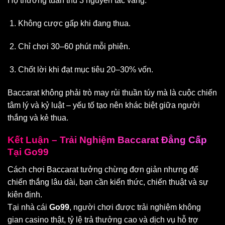
Họ thường tuân thủ 3 nguyên tắc vàng:
Không cược gấp khi đang thua.
Chỉ chơi 30–60 phút mỗi phiên.
Chốt lời khi đạt mục tiêu 20–30% vốn.
Baccarat không phải trò may rủi thuần túy mà là cuộc chiến
tâm lý và kỷ luật – yếu tố tạo nên khác biệt giữa người
thắng và kẻ thua.
Kết Luận – Trải Nghiệm Baccarat Đẳng Cấp
Tại Go99
Cách chơi Baccarat tưởng chừng đơn giản nhưng để
chiến thắng lâu dài, bạn cần kiến thức, chiến thuật và sự
kiên định.
Tại nhà cái
Go99
, người chơi được trải nghiệm không
gian casino thật, tỷ lệ trả thưởng cao và dịch vụ hỗ trợ