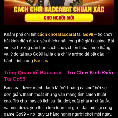
Khám phá chi tiết
cách chơi Baccarat
tại
Go99
– trò chơi
bài kinh điển được yêu thích nhất trong thế giới casino. Bài
viết sẽ hướng dẫn bạn cách chơi, chiến thuật, mẹo thắng
và lý do tại sao Go99 lại là địa chỉ lý tưởng để bắt đầu
hành trình cùng
Baccarat
.
Tổng Quan Về Baccarat – Trò Chơi Kinh Điển
Tại Go99
Baccarat được mệnh danh là “nữ hoàng casino” bởi sự
đơn giản, thanh thoát nhưng vẫn mang tính chiến thuật
cao. Trò chơi này có lịch sử lâu đời, xuất phát từ châu Âu
và hiện được yêu thích trên toàn thế giới, đặc biệt tại cổng
game Go99 – nơi quy tụ hàng nghìn người chơi mỗi ngày.