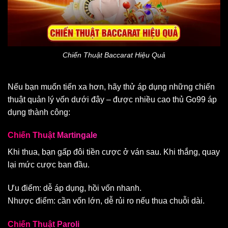
Chiến Thuật Baccarat Hiệu Quả
Nếu bạn muốn tiến xa hơn, hãy thử áp dụng những chiến
thuật quản lý vốn dưới đây – được nhiều cao thủ Go99 áp
dụng thành công:
Chiến Thuật Martingale
Khi thua, bạn gấp đôi tiền cược ở ván sau. Khi thắng, quay
lại mức cược ban đầu.
Ưu điểm: dễ áp dụng, hồi vốn nhanh.
Nhược điểm: cần vốn lớn, dễ rủi ro nếu thua chuỗi dài.
Chiến Thuật Paroli