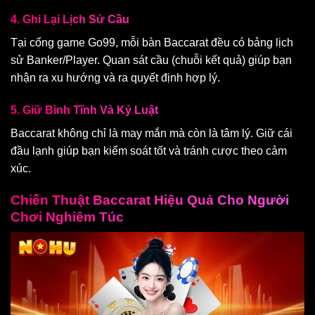
4. Ghi Lại Lịch Sử Cầu
Tại cổng game Go99, mỗi bàn Baccarat đều có bảng lịch
sử Banker/Player. Quan sát cầu (chuỗi kết quả) giúp bạn
nhận ra xu hướng và ra quyết định hợp lý.
5. Giữ Bình Tĩnh Và Kỷ Luật
Baccarat không chỉ là may mắn mà còn là tâm lý. Giữ cái
đầu lạnh giúp bạn kiểm soát tốt và tránh cược theo cảm
xúc.
Chiến Thuật Baccarat Hiệu Quả Cho Người
Chơi Nghiêm Túc