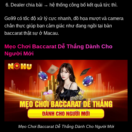
Dealer chia bài → hệ thống công bố kết quả tức thì.
Go99 có tốc độ xử lý cực nhanh, đồ họa mượt và camera
chân thực giúp bạn cảm giác như đang ngồi tại bàn
baccarat thật sự ở Macau.
Mẹo Chơi Baccarat Dễ Thắng Dành Cho
Người Mới
Mẹo Chơi Baccarat Dễ Thắng Dành Cho Người Mới