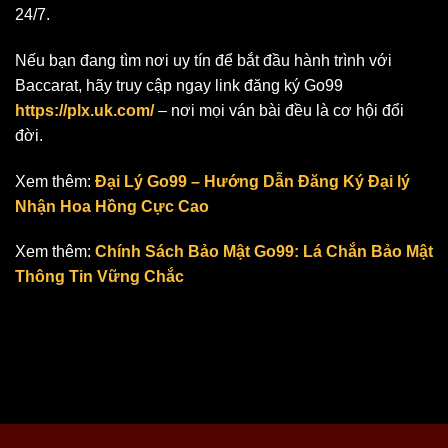
24/7.
Nếu bạn đang tìm nơi uy tín để bắt đầu hành trình với
Baccarat, hãy truy cập ngay link đăng ký Go99
https://plx.uk.com/
– nơi mọi ván bài đều là cơ hội đổi
đời.
Xem thêm:
Đại Lý Go99 – Hướng Dẫn Đăng Ký Đại lý
Nhận Hoa Hồng Cực Cao
Xem thêm:
Chính Sách Bảo Mật Go99: Lá Chắn Bảo Mật
Thông Tin Vững Chắc