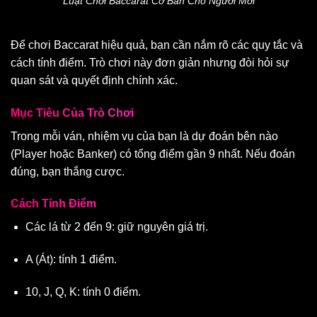
Luật Chơi Baccarat Cơ Bản Cho Người Mới
Để chơi Baccarat hiệu quả, bạn cần nắm rõ các quy tắc và
cách tính điểm. Trò chơi này đơn giản nhưng đòi hỏi sự
quan sát và quyết định chính xác.
Mục Tiêu Của Trò Chơi
Trong mỗi ván, nhiệm vụ của bạn là dự đoán bên nào
(Player hoặc Banker) có tổng điểm gần 9 nhất. Nếu đoán
đúng, bạn thắng cược.
Cách Tính Điểm
Các lá từ 2 đến 9: giữ nguyên giá trị.
A (Át): tính 1 điểm.
10, J, Q, K: tính 0 điểm.