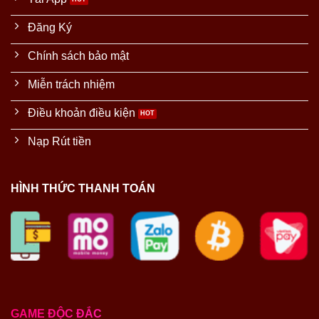
Đăng Ký
Chính sách bảo mật
Miễn trách nhiệm
Điều khoản điều kiện
Nạp Rút tiền
HÌNH THỨC THANH TOÁN
GAME ĐỘC ĐẮC